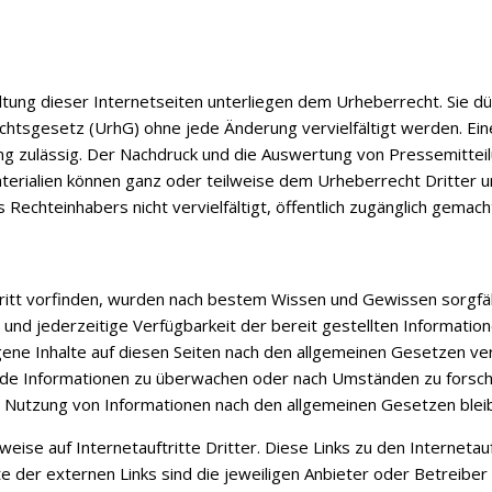
ltung dieser Internetseiten unterliegen dem Urheberrecht. Sie d
sgesetz (UrhG) ohne jede Änderung vervielfältigt werden. Eine 
ung zulässig. Der Nachdruck und die Auswertung von Pressemitte
terialien können ganz oder teilweise dem Urheberrecht Dritter unt
s Rechteinhabers nicht vervielfältigt, öffentlich zugänglich gema
ftritt vorfinden, wurden nach bestem Wissen und Gewissen sorgfä
ität und jederzeitige Verfügbarkeit der bereit gestellten Inform
ene Inhalte auf diesen Seiten nach den allgemeinen Gesetzen vera
mde Informationen zu überwachen oder nach Umständen zu forschen
r Nutzung von Informationen nach den allgemeinen Gesetzen bleib
rweise auf Internetauftritte Dritter. Diese Links zu den Interneta
e der externen Links sind die jeweiligen Anbieter oder Betreiber